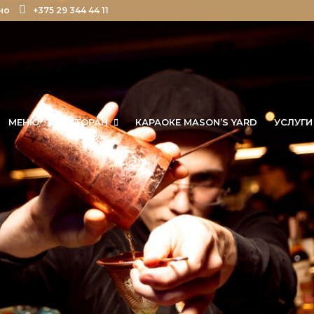
но
+375 29 344 44 11
МЕНЮ
РЕСТОРАН
КАРАОКЕ MASON’S YARD
УСЛУГИ