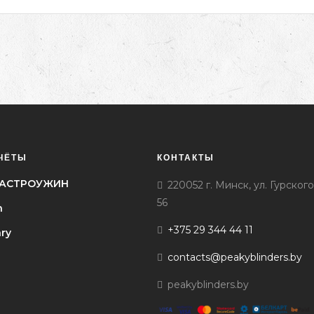
ЧЁТЫ
КОНТАКТЫ
l ГАСТРОУЖИН
220052 г. Минск, ул. Гурского
56
h
+375 29 344 44 11
ary
contacts@peakyblinders.by
peakyblinders.by