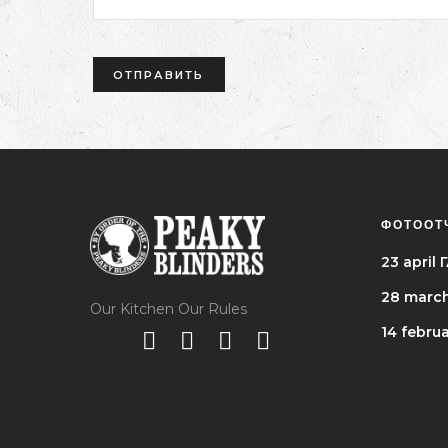
ФОТООТ
23 apri
28 marc
Our Kitchen Our Rules
14 febru