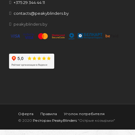
+375 29 344 44 11
contacts@peakyblinders.by
peakyblinders.by
Оферта
Правила
Уголок потребителя
© 2020
Ресторан PeakyBlinders
"Острые козырьки"