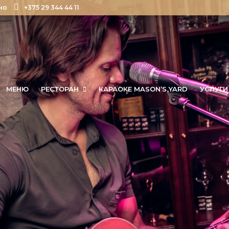
но
+375 29 344 44 11
МЕНЮ
РЕСТОРАН
КАРАОКЕ MASON’S YARD
УСЛУГИ