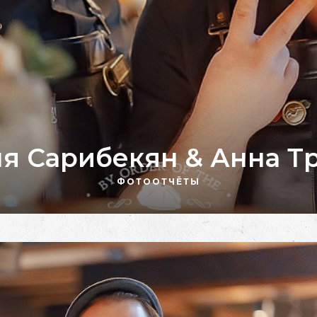
Аня Сарибекян & Анна Т
ФОТООТЧЁТЫ