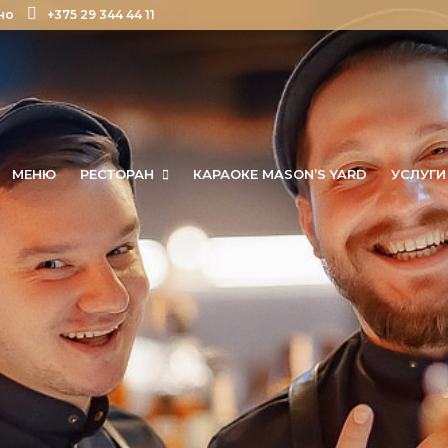
но
+375 29 344 44 11
МЕНЮ
РЕСТОРАН
КАРАОКЕ MASON’S YARD
УСЛУГИ