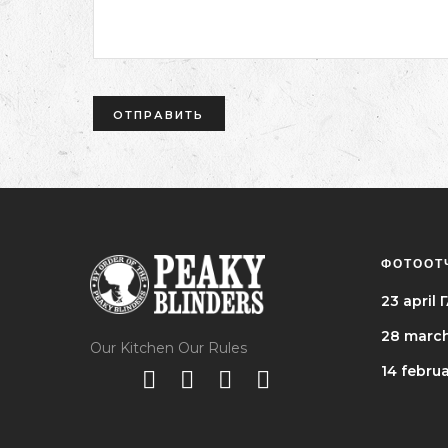
ФОТООТ
23 apri
28 marc
Our Kitchen Our Rules
14 febru