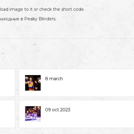
oad image to it or check the short code.
ходные в Peaky Blinders.
8 march
09 oct 2023