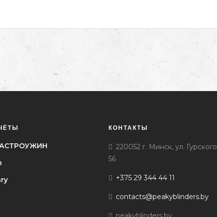
ЧЁТЫ
КОНТАКТЫ
l ГАСТРОУЖИН
220052 г. Минск, ул. Гурского
56
h
+375 29 344 44 11
ary
contacts@peakyblinders.by
peakyblinders.by