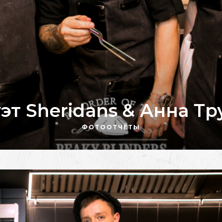
уэт Sheridans & Анна Т
ФОТООТЧЁТЫ