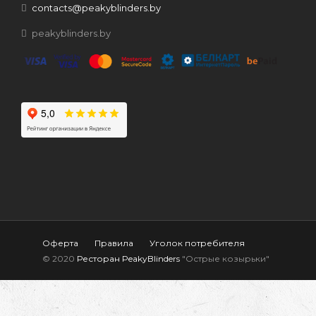
contacts@peakyblinders.by
peakyblinders.by
Оферта
Правила
Уголок потребителя
© 2020
Ресторан PeakyBlinders
"Острые козырьки"