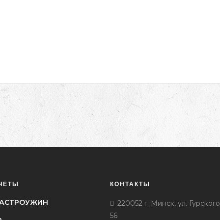
ЧЁТЫ
КОНТАКТЫ
l ГАСТРОУЖИН
220052 г. Минск, ул. Гурского
56
h