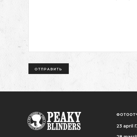
ФОТООТ
23 apri
28 marc