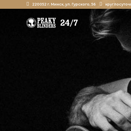
220052 г. Минск, ул. Гурского, 56
круглосуточ