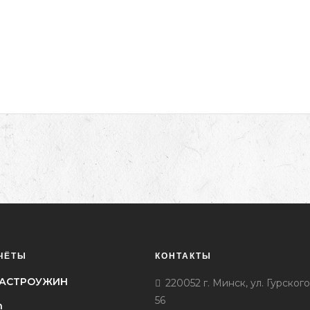
ЧЁТЫ
КОНТАКТЫ
l ГАСТРОУЖИН
220052 г. Минск, ул. Гурского
56
h