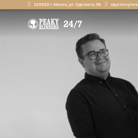
220052 г. Минск, ул. Гурского, 56
круглосуточ