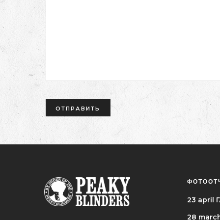
ФОТООТ
23 apri
28 marc