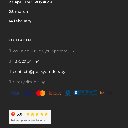
23 april ГАСТРОУЖИН
28 march
14 february
КОНТАКТЫ
220052 г. Минск, ул. Гурского, 56
+375 29 344 44 11
contacts@peakyblinders.by
peakyblinders.by