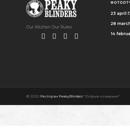
ФОТООТ
23 apri
28 marc
Our Kitchen Our Rules
14 febru
© 2020
Ресторан PeakyBlinders
"Острые козырьки"