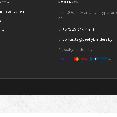
ЧЁТЫ
КОНТАКТЫ
l ГАСТРОУЖИН
220052 г. Минск, ул. Гурского
56
h
+375 29 344 44 11
ary
contacts@peakyblinders.by
peakyblinders.by