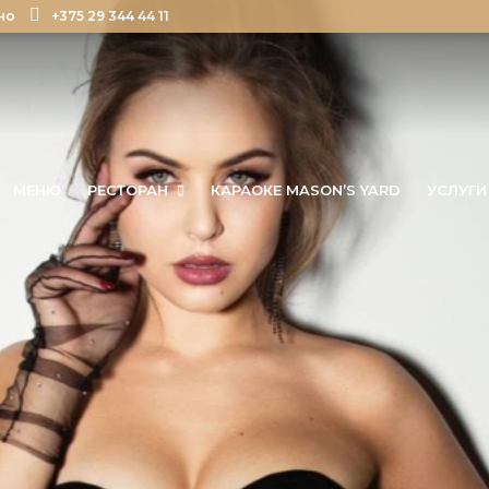
но
+375 29 344 44 11
МЕНЮ
РЕСТОРАН
КАРАОКЕ MASON’S YARD
УСЛУГИ