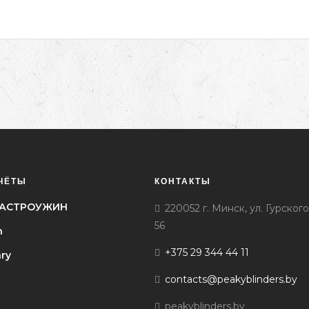
ЧЁТЫ
КОНТАКТЫ
l ГАСТРОУЖИН
220052 г. Минск, ул. Гурского
56
h
+375 29 344 44 11
ary
contacts@peakyblinders.by
peakyblinders.by