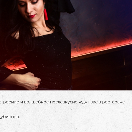
строение и волшебное послевкусие ждут вас в ресторане
Дубинина.