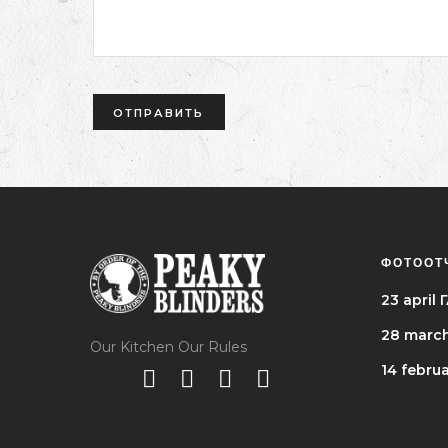
ФОТООТ
23 apri
28 marc
Our Kitchen Our Rules
14 febru