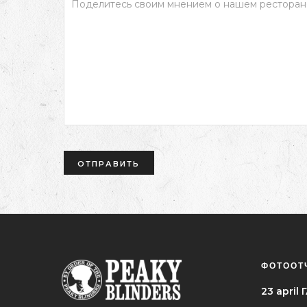
ФОТООТ
23 apri