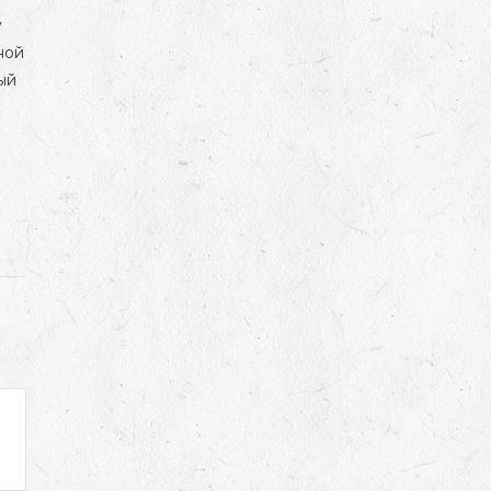
y
ной
ый