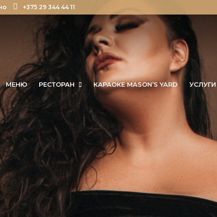
но
+375 29 344 44 11
МЕНЮ
РЕСТОРАН
КАРАОКЕ MASON’S YARD
УСЛУГИ