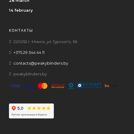
28 march
14 february
КОНТАКТЫ
220052 г. Минск, ул. Гурского, 56
+375 29 344 44 11
contacts@peakyblinders.by
peakyblinders.by