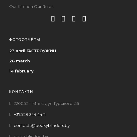
Our Kitchen Our Rules
ФОТООТЧЁТЫ
23 april ГАСТРОУЖИН
28 march
14 february
КОНТАКТЫ
220052 г. Минск, ул. Гурского, 56
+375 29 344 44 11
contacts@peakyblinders.by
peakyblinders.by