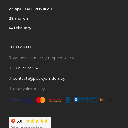
23 april ГАСТРОУЖИН
28 march
14 february
КОНТАКТЫ
220052 г. Минск, ул. Гурского, 56
+375 29 344 44 11
contacts@peakyblinders.by
peakyblinders.by