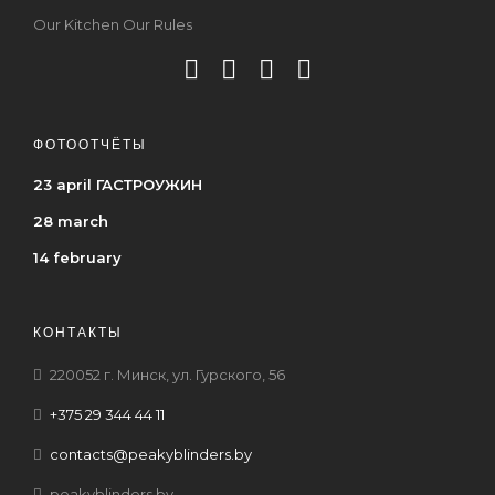
Our Kitchen Our Rules
ФОТООТЧЁТЫ
23 april ГАСТРОУЖИН
28 march
14 february
КОНТАКТЫ
220052 г. Минск, ул. Гурского, 56
+375 29 344 44 11
contacts@peakyblinders.by
peakyblinders.by