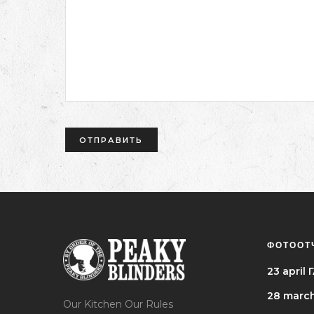
ФОТООТ
23 apri
28 marc
Our Kitchen Our Rules