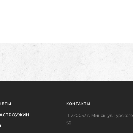
ЧЁТЫ
КОНТАКТЫ
l ГАСТРОУЖИН
220052 г. Минск, ул. Гурского
56
h